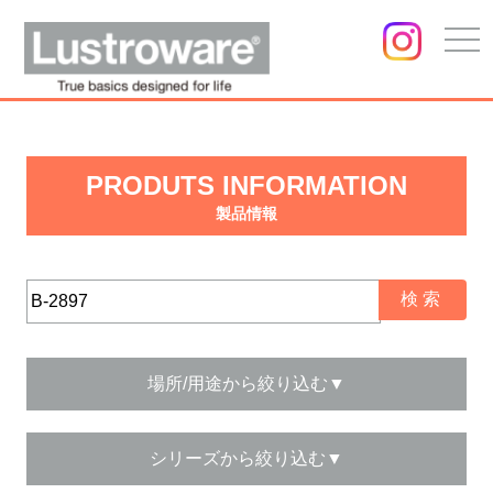
togg
navi
PRODUTS INFORMATION
製品情報
場所/用途から絞り込む▼
シリーズから絞り込む▼