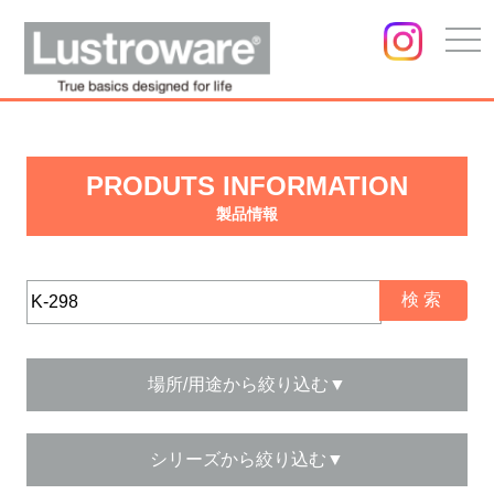
togg
navi
PRODUTS INFORMATION
製品情報
場所/用途から絞り込む▼
シリーズから絞り込む▼