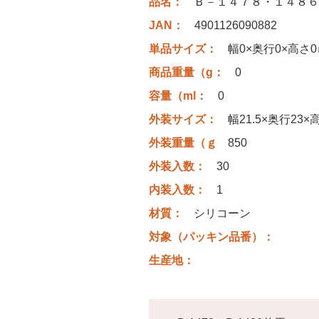
品名：
Ｂ－１４７８・１４８６
JAN：
4901126090882
単品サイズ：
幅0×奥行0×高さ
商品重量（g：
0
容量（ml：
0
外装サイズ：
幅21.5×奥行23×
外装重量（ｇ
850
外装入数：
30
内装入数：
1
材質：
シリコーン
対象（パッキン品番）：
生産地：