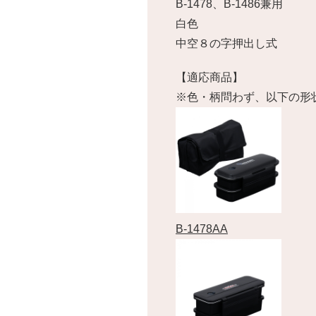
B-1478、B-1486兼用
白色
中空８の字押出し式
【適応商品】
※色・柄問わず、以下の形
B-1478AA