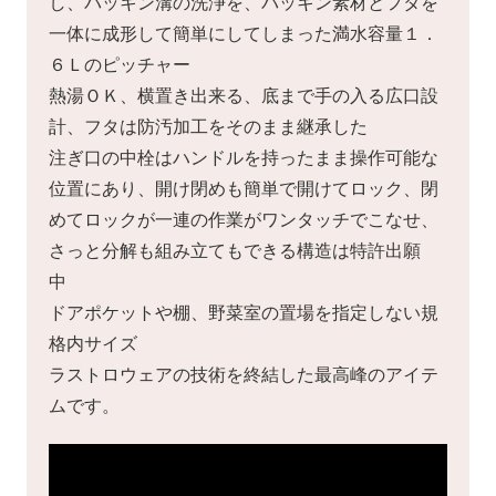
し、パッキン溝の洗浄を、パッキン素材とフタを
一体に成形して簡単にしてしまった満水容量１．
６Ｌのピッチャー
熱湯ＯＫ、横置き出来る、底まで手の入る広口設
計、フタは防汚加工をそのまま継承した
注ぎ口の中栓はハンドルを持ったまま操作可能な
位置にあり、開け閉めも簡単で開けてロック、閉
めてロックが一連の作業がワンタッチでこなせ、
さっと分解も組み立てもできる構造は特許出願
中
ドアポケットや棚、野菜室の置場を指定しない規
格内サイズ
ラストロウェアの技術を終結した最高峰のアイテ
ムです。