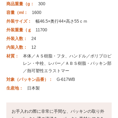
商品重量（g：
300
容量（ml：
1600
外装サイズ：
幅46.5×奥行44×高さ55ｃｍ
外装重量（ｇ
11700
外装入数：
24
内装入数：
12
材質：
本体／ＡＳ樹脂・フタ、ハンドル／ポリプロピ
レン・中栓、レバー／ＡＢＳ樹脂・パッキン部
／熱可塑性エラストマー
対象（パッキン品番）：
G-617WB
生産地：
日本製
お手入れの際に非常に手間な、パッキンの取り外