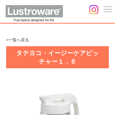
togg
navi
<一覧へ戻る
タテヨコ・イージーケアピッ
チャー１．６