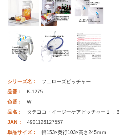
シリーズ名：
フェローズピッチャー
品番：
K-1275
色番：
W
品名：
タテヨコ・イージーケアピッチャー１．６
JAN：
4901126127557
単品サイズ：
幅153×奥行103×高さ245ｍｍ