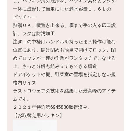
し、パッキン溝の洗浄を、パッキン素材とフタを
一体に成形して簡単にした満水容量１．６Ｌの
ピッチャー
熱湯ＯＫ、横置き出来る、底まで手の入る広口設
計、フタは防汚加工
注ぎ口の中栓はハンドルを持ったまま操作可能な
位置にあり、開け閉めも簡単で開けてロック、閉
めてロックが一連の作業がワンタッチでこなせる
上、さっと分解も組み立てもできる構造
ドアポケットや棚、野菜室の置場を指定しない規
格内サイズ
ラストロウェアの技術を結集した最高峰のアイテ
ムです。
２０２１年特許第6945880取得済み。
【お取替え用パッキン】