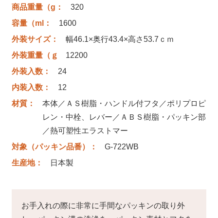
商品重量（g：
320
容量（ml：
1600
外装サイズ：
幅46.1×奥行43.4×高さ53.7ｃｍ
外装重量（ｇ
12200
外装入数：
24
内装入数：
12
材質：
本体／ＡＳ樹脂・ハンドル付フタ／ポリプロピ
レン・中栓、レバー／ＡＢＳ樹脂・パッキン部
／熱可塑性エラストマー
対象（パッキン品番）：
G-722WB
生産地：
日本製
お手入れの際に非常に手間なパッキンの取り外